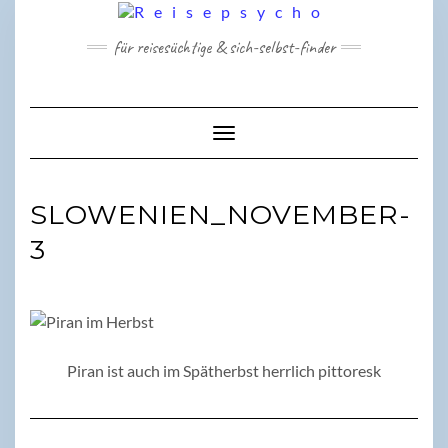
Skip
to
für reisesüchtige & sich-selbst-finder
content
Toggle Navigation
SLOWENIEN_NOVEMBER-
3
Piran ist auch im Spätherbst herrlich pittoresk