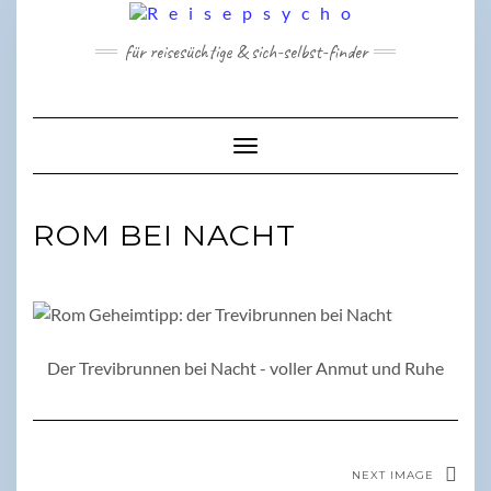
Skip
to
für reisesüchtige & sich-selbst-finder
content
Toggle Navigation
ROM BEI NACHT
Der Trevibrunnen bei Nacht - voller Anmut und Ruhe
NEXT IMAGE