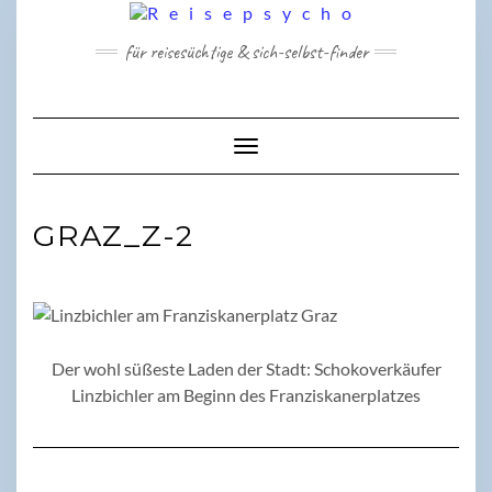
Skip
to
für reisesüchtige & sich-selbst-finder
content
Toggle Navigation
GRAZ_Z-2
Der wohl süßeste Laden der Stadt: Schokoverkäufer
Linzbichler am Beginn des Franziskanerplatzes