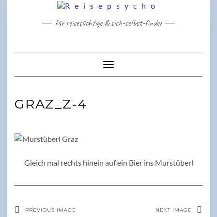
Skip
to
für reisesüchtige & sich-selbst-finder
content
Toggle Navigation
GRAZ_Z-4
Gleich mal rechts hinein auf ein Bier ins Murstüberl
PREVIOUS IMAGE
NEXT IMAGE