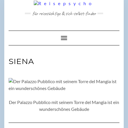
Skip
to
für reisesüchtige & sich-selbst-finder
content
Toggle Navigation
SIENA
Der Palazzo Pubblico mit seinem Torre del Mangia ist ein
wunderschönes Gebäude