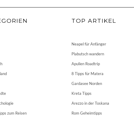
EGORIEN
TOP ARTIKEL
Neapel für Anfänger
Plabutsch wandern
ch
Apulien Roadtrip
land
8 Tipps für Matera
Gardasee Norden
dte
Kreta Tipps
chologie
Arezzo in der Toskana
ipps zum Reisen
Rom Geheimtipps