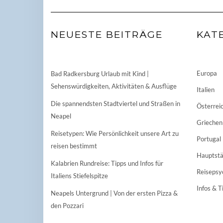
NEUESTE BEITRÄGE
KAT
Europa
Bad Radkersburg Urlaub mit Kind |
Sehenswürdigkeiten, Aktivitäten & Ausflüge
Italien
Die spannendsten Stadtviertel und Straßen in
Österrei
Neapel
Griechen
Reisetypen: Wie Persönlichkeit unsere Art zu
Portugal
reisen bestimmt
Hauptstä
Kalabrien Rundreise: Tipps und Infos für
Reisepsy
Italiens Stiefelspitze
Infos & T
Neapels Untergrund | Von der ersten Pizza &
den Pozzari