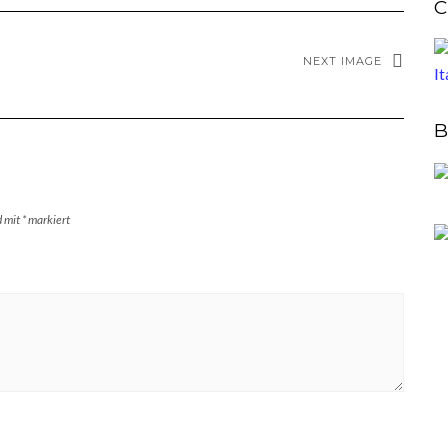
C
NEXT IMAGE
B
d mit
*
markiert