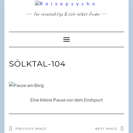
Skip
to
für reisesüchtige & sich-selbst-finder
content
Toggle Navigation
SÖLKTAL-104
Eine kleine Pause vor dem Endspurt
PREVIOUS IMAGE
NEXT IMAGE