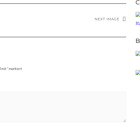
C
NEXT IMAGE
B
d mit
*
markiert