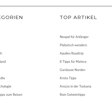
EGORIEN
TOP ARTIKEL
Neapel für Anfänger
Plabutsch wandern
ch
Apulien Roadtrip
land
8 Tipps für Matera
Gardasee Norden
dte
Kreta Tipps
chologie
Arezzo in der Toskana
ipps zum Reisen
Rom Geheimtipps