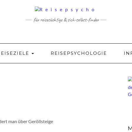
für reisesüchtige & sich-selbst-finder
REISEZIELE
REISEPSYCHOLOGIE
IN
ert man über Geröllsteige
M