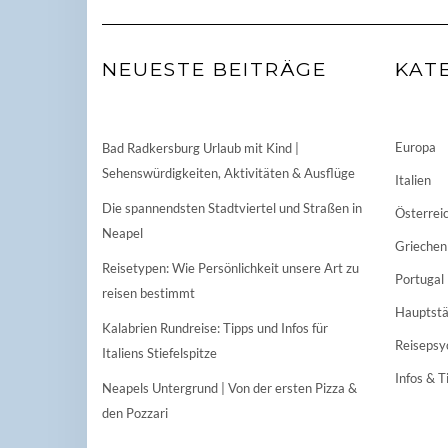
NEUESTE BEITRÄGE
KAT
Europa
Bad Radkersburg Urlaub mit Kind |
Sehenswürdigkeiten, Aktivitäten & Ausflüge
Italien
Die spannendsten Stadtviertel und Straßen in
Österrei
Neapel
Griechen
Reisetypen: Wie Persönlichkeit unsere Art zu
Portugal
reisen bestimmt
Hauptstä
Kalabrien Rundreise: Tipps und Infos für
Reisepsy
Italiens Stiefelspitze
Infos & T
Neapels Untergrund | Von der ersten Pizza &
den Pozzari