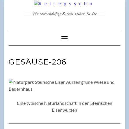
Skip
to
für reisesüchtige & sich-selbst-finder
content
Toggle Navigation
GESÄUSE-206
Eine typische Naturlandschaft in den Steirischen
Eisenwurzen