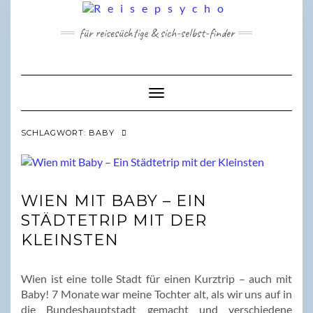
Skip
to
für reisesüchtige & sich-selbst-finder
content
Toggle Navigation
SCHLAGWORT:
BABY
WIEN MIT BABY – EIN
STÄDTETRIP MIT DER
KLEINSTEN
Wien ist eine tolle Stadt für einen Kurztrip – auch mit
Baby! 7 Monate war meine Tochter alt, als wir uns auf in
die Bundeshauptstadt gemacht und verschiedene