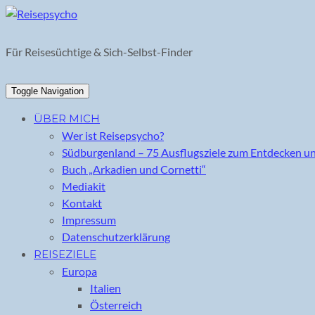
Skip
to
content
Für Reisesüchtige & Sich-Selbst-Finder
Toggle Navigation
ÜBER MICH
Wer ist Reisepsycho?
Südburgenland – 75 Ausflugsziele zum Entdecken u
Buch „Arkadien und Cornetti“
Mediakit
Kontakt
Impressum
Datenschutzerklärung
REISEZIELE
Europa
Italien
Österreich