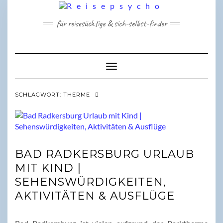
Skip
to
für reisesüchtige & sich-selbst-finder
content
Toggle Navigation
SCHLAGWORT:
THERME
BAD RADKERSBURG URLAUB
MIT KIND |
SEHENSWÜRDIGKEITEN,
AKTIVITÄTEN & AUSFLÜGE