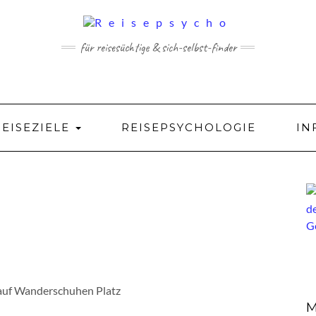
für reisesüchtige & sich-selbst-finder
REISEZIELE
REISEPSYCHOLOGIE
IN
auf Wanderschuhen Platz
M