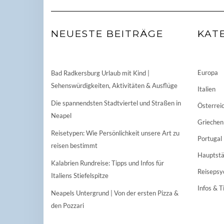
NEUESTE BEITRÄGE
KAT
Europa
Bad Radkersburg Urlaub mit Kind |
Sehenswürdigkeiten, Aktivitäten & Ausflüge
Italien
Die spannendsten Stadtviertel und Straßen in
Österrei
Neapel
Griechen
Reisetypen: Wie Persönlichkeit unsere Art zu
Portugal
reisen bestimmt
Hauptstä
Kalabrien Rundreise: Tipps und Infos für
Reisepsy
Italiens Stiefelspitze
Infos & T
Neapels Untergrund | Von der ersten Pizza &
den Pozzari