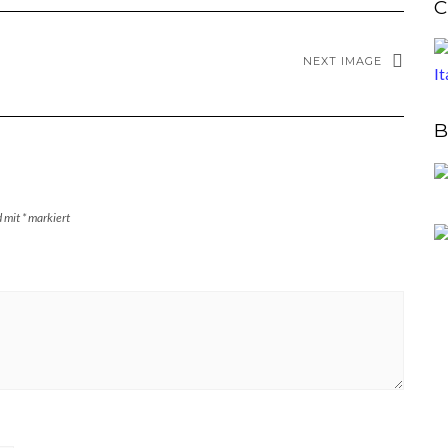
C
NEXT IMAGE
B
d mit
*
markiert