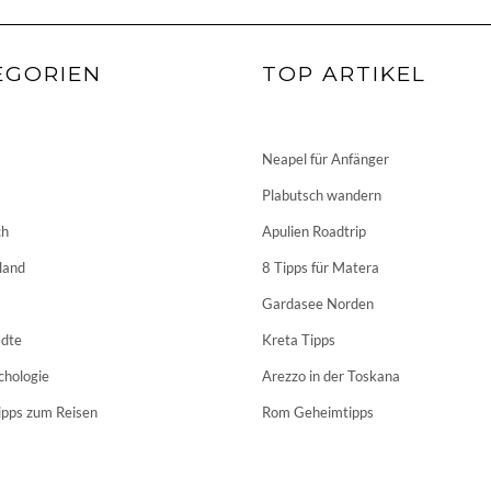
EGORIEN
TOP ARTIKEL
Neapel für Anfänger
Plabutsch wandern
ch
Apulien Roadtrip
land
8 Tipps für Matera
Gardasee Norden
dte
Kreta Tipps
chologie
Arezzo in der Toskana
ipps zum Reisen
Rom Geheimtipps