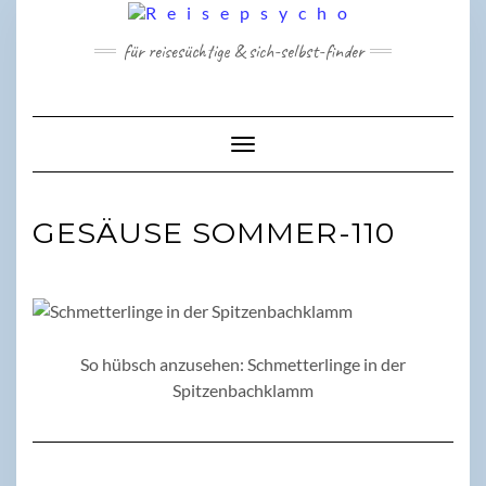
Skip
to
für reisesüchtige & sich-selbst-finder
content
Toggle Navigation
GESÄUSE SOMMER-110
So hübsch anzusehen: Schmetterlinge in der
Spitzenbachklamm