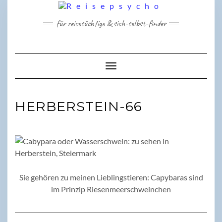
Skip
to
für reisesüchtige & sich-selbst-finder
content
Toggle Navigation
HERBERSTEIN-66
Sie gehören zu meinen Lieblingstieren: Capybaras sind
im Prinzip Riesenmeerschweinchen