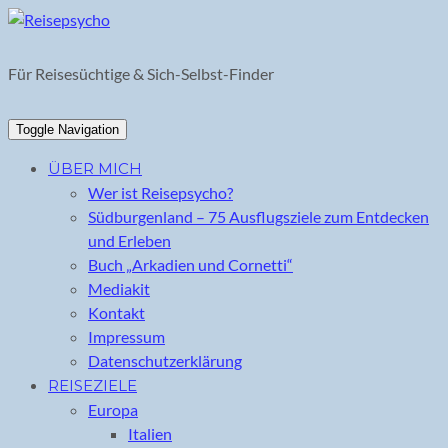
Skip
to
content
Für Reisesüchtige & Sich-Selbst-Finder
Toggle Navigation
ÜBER MICH
Wer ist Reisepsycho?
Südburgenland – 75 Ausflugsziele zum Entdecken
und Erleben
Buch „Arkadien und Cornetti“
Mediakit
Kontakt
Impressum
Datenschutzerklärung
REISEZIELE
Europa
Italien