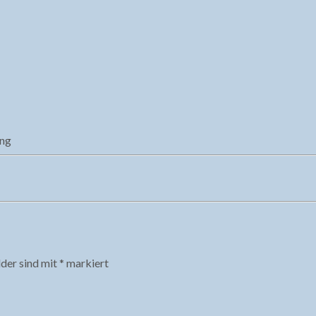
ing
lder sind mit
*
markiert