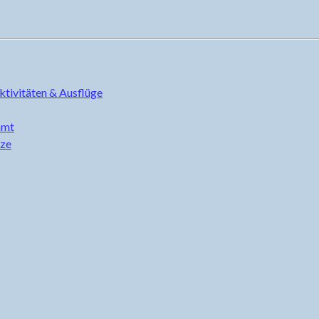
ktivitäten & Ausflüge
mmt
tze