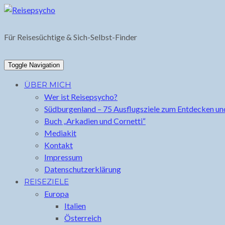
Skip
to
content
Für Reisesüchtige & Sich-Selbst-Finder
Toggle Navigation
ÜBER MICH
Wer ist Reisepsycho?
Südburgenland – 75 Ausflugsziele zum Entdecken un
Buch „Arkadien und Cornetti“
Mediakit
Kontakt
Impressum
Datenschutzerklärung
REISEZIELE
Europa
Italien
Österreich