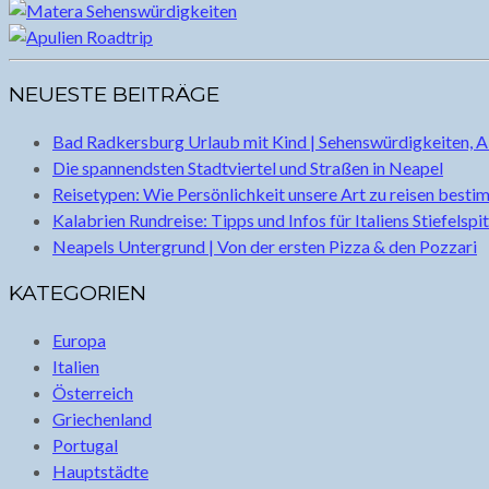
NEUESTE BEITRÄGE
Bad Radkersburg Urlaub mit Kind | Sehenswürdigkeiten, A
Die spannendsten Stadtviertel und Straßen in Neapel
Reisetypen: Wie Persönlichkeit unsere Art zu reisen besti
Kalabrien Rundreise: Tipps und Infos für Italiens Stiefelspi
Neapels Untergrund | Von der ersten Pizza & den Pozzari
KATEGORIEN
Europa
Italien
Österreich
Griechenland
Portugal
Hauptstädte