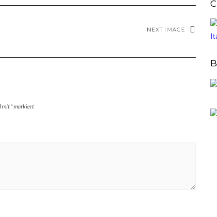
C
NEXT IMAGE
B
d mit
*
markiert