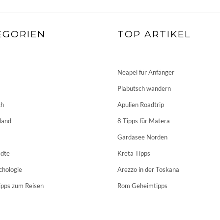
EGORIEN
TOP ARTIKEL
Neapel für Anfänger
Plabutsch wandern
ch
Apulien Roadtrip
land
8 Tipps für Matera
Gardasee Norden
dte
Kreta Tipps
chologie
Arezzo in der Toskana
ipps zum Reisen
Rom Geheimtipps