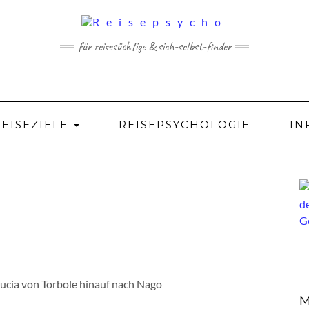
für reisesüchtige & sich-selbst-finder
REISEZIELE
REISEPSYCHOLOGIE
IN
Lucia von Torbole hinauf nach Nago
M