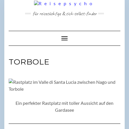
Skip
to
für reisesüchtige & sich-selbst-finder
content
Toggle Navigation
TORBOLE
Ein perfekter Rastplatz mit toller Aussicht auf den
Gardasee