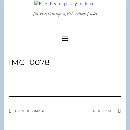
Skip
to
für reisesüchtige & sich-selbst-finder
content
Toggle Navigation
IMG_0078
PREVIOUS IMAGE
NEXT IMAGE