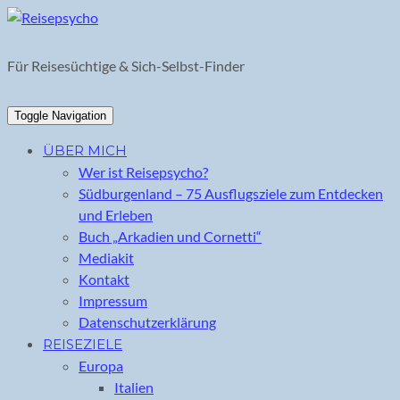
Skip
to
content
Für Reisesüchtige & Sich-Selbst-Finder
Toggle Navigation
ÜBER MICH
Wer ist Reisepsycho?
Südburgenland – 75 Ausflugsziele zum Entdecken
und Erleben
Buch „Arkadien und Cornetti“
Mediakit
Kontakt
Impressum
Datenschutzerklärung
REISEZIELE
Europa
Italien