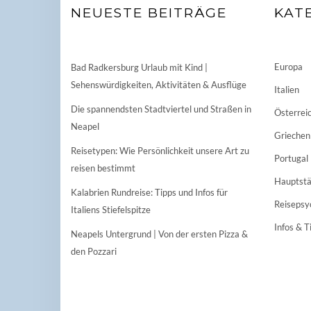
NEUESTE BEITRÄGE
KAT
Europa
Bad Radkersburg Urlaub mit Kind |
Sehenswürdigkeiten, Aktivitäten & Ausflüge
Italien
Die spannendsten Stadtviertel und Straßen in
Österrei
Neapel
Griechen
Reisetypen: Wie Persönlichkeit unsere Art zu
Portugal
reisen bestimmt
Hauptstä
Kalabrien Rundreise: Tipps und Infos für
Reisepsy
Italiens Stiefelspitze
Infos & T
Neapels Untergrund | Von der ersten Pizza &
den Pozzari