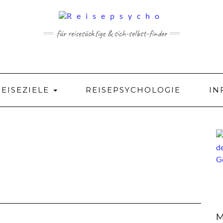
für reisesüchtige & sich-selbst-finder
REISEZIELE
REISEPSYCHOLOGIE
IN
M