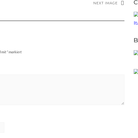
C
NEXT IMAGE
B
d mit
*
markiert