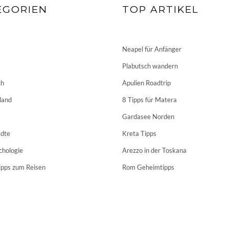
EGORIEN
TOP ARTIKEL
Neapel für Anfänger
Plabutsch wandern
ch
Apulien Roadtrip
land
8 Tipps für Matera
Gardasee Norden
dte
Kreta Tipps
chologie
Arezzo in der Toskana
ipps zum Reisen
Rom Geheimtipps