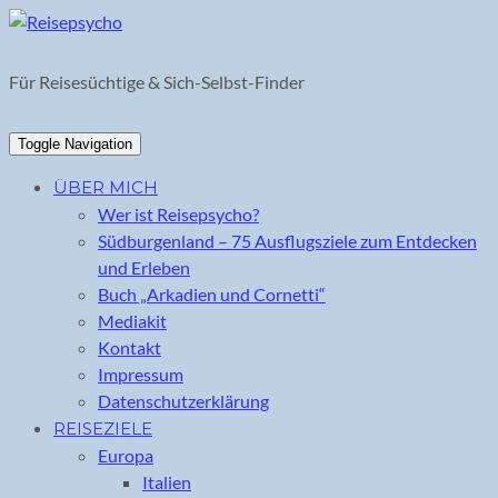
Skip
to
content
Für Reisesüchtige & Sich-Selbst-Finder
Toggle Navigation
ÜBER MICH
Wer ist Reisepsycho?
Südburgenland – 75 Ausflugsziele zum Entdecken
und Erleben
Buch „Arkadien und Cornetti“
Mediakit
Kontakt
Impressum
Datenschutzerklärung
REISEZIELE
Europa
Italien