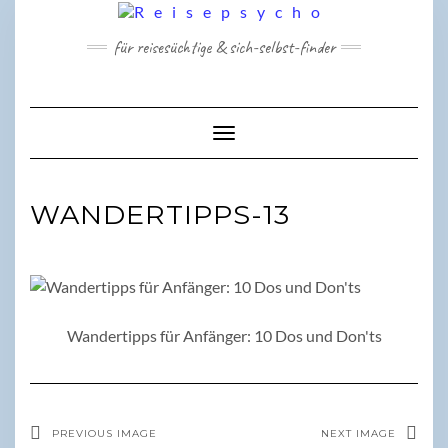
Skip
to
für reisesüchtige & sich-selbst-finder
content
Toggle Navigation
WANDERTIPPS-13
Wandertipps für Anfänger: 10 Dos und Don'ts
PREVIOUS IMAGE
NEXT IMAGE