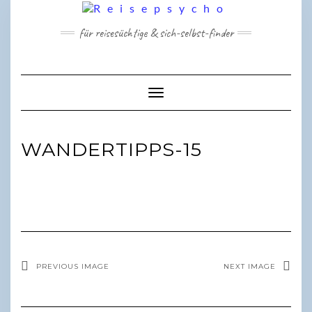
Skip
to
für reisesüchtige & sich-selbst-finder
content
Toggle Navigation
WANDERTIPPS-15
PREVIOUS IMAGE
NEXT IMAGE