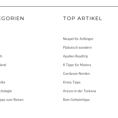
EGORIEN
TOP ARTIKEL
Neapel für Anfänger
Plabutsch wandern
ch
Apulien Roadtrip
land
8 Tipps für Matera
Gardasee Norden
dte
Kreta Tipps
chologie
Arezzo in der Toskana
ipps zum Reisen
Rom Geheimtipps