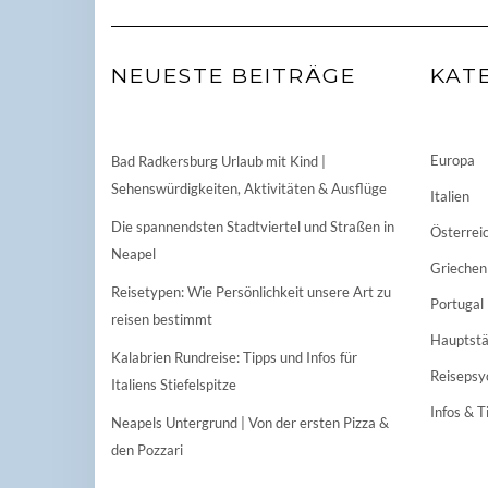
NEUESTE BEITRÄGE
KAT
Europa
Bad Radkersburg Urlaub mit Kind |
Sehenswürdigkeiten, Aktivitäten & Ausflüge
Italien
Die spannendsten Stadtviertel und Straßen in
Österrei
Neapel
Griechen
Reisetypen: Wie Persönlichkeit unsere Art zu
Portugal
reisen bestimmt
Hauptstä
Kalabrien Rundreise: Tipps und Infos für
Reisepsy
Italiens Stiefelspitze
Infos & T
Neapels Untergrund | Von der ersten Pizza &
den Pozzari