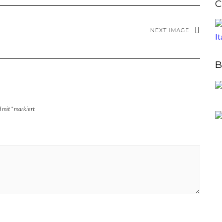
C
NEXT IMAGE
B
d mit
*
markiert