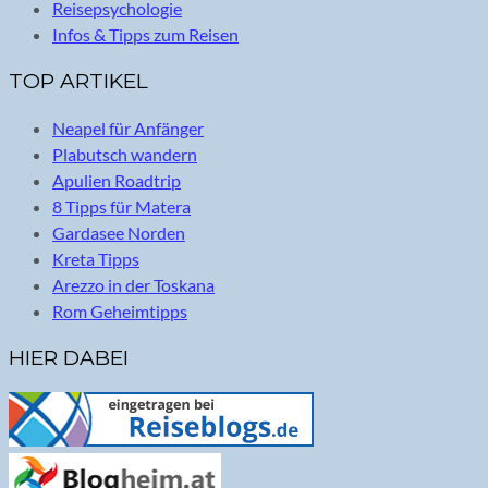
Reisepsychologie
Infos & Tipps zum Reisen
TOP ARTIKEL
Neapel für Anfänger
Plabutsch wandern
Apulien Roadtrip
8 Tipps für Matera
Gardasee Norden
Kreta Tipps
Arezzo in der Toskana
Rom Geheimtipps
HIER DABEI