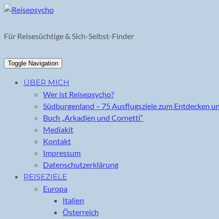
Skip
to
content
Für Reisesüchtige & Sich-Selbst-Finder
Toggle Navigation
ÜBER MICH
Wer ist Reisepsycho?
Südburgenland – 75 Ausflugsziele zum Entdecken u
Buch „Arkadien und Cornetti“
Mediakit
Kontakt
Impressum
Datenschutzerklärung
REISEZIELE
Europa
Italien
Österreich