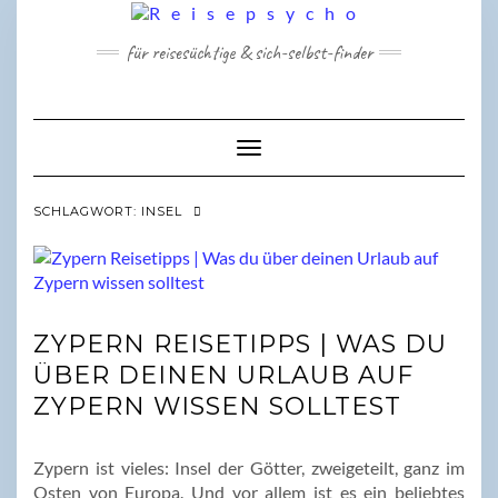
Skip
to
für reisesüchtige & sich-selbst-finder
content
Toggle Navigation
SCHLAGWORT:
INSEL
ZYPERN REISETIPPS | WAS DU
ÜBER DEINEN URLAUB AUF
ZYPERN WISSEN SOLLTEST
Zypern ist vieles: Insel der Götter, zweigeteilt, ganz im
Osten von Europa. Und vor allem ist es ein beliebtes