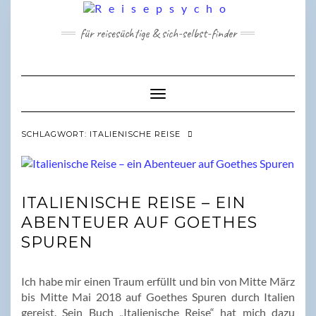
Skip
to
für reisesüchtige & sich-selbst-finder
content
Toggle Navigation
SCHLAGWORT:
ITALIENISCHE REISE
ITALIENISCHE REISE – EIN
ABENTEUER AUF GOETHES
SPUREN
Ich habe mir einen Traum erfüllt und bin von Mitte März
bis Mitte Mai 2018 auf Goethes Spuren durch Italien
gereist. Sein Buch „Italienische Reise“ hat mich dazu