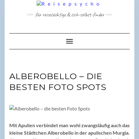
Skip
to
für reisesüchtige & sich-selbst-finder
content
Toggle Navigation
ALBEROBELLO – DIE
BESTEN FOTO SPOTS
Mit Apulien verbindet man wohl zwangsläufig auch das
kleine Städtchen Alberobello in der apulischen Murgia.