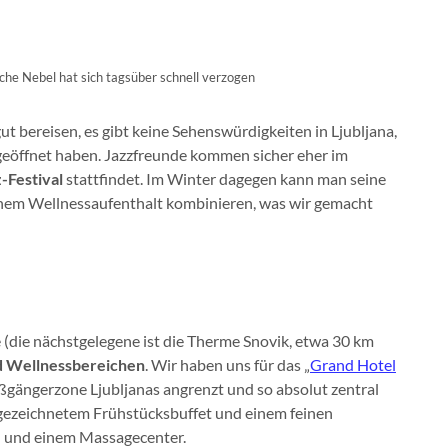
iche Nebel hat sich tagsüber schnell verzogen
ut bereisen, es gibt keine Sehenswürdigkeiten in Ljubljana,
 geöffnet haben. Jazzfreunde kommen sicher eher im
-Festival
stattfindet. Im Winter dagegen kann man seine
einem Wellnessaufenthalt kombinieren, was wir gemacht
e (die nächstgelegene ist die Therme Snovik, etwa 30 km
d Wellnessbereichen
. Wir haben uns für das „
Grand Hotel
Fußgängerzone Ljubljanas angrenzt und so absolut zentral
ausgezeichnetem Frühstücksbuffet und einem feinen
 und einem Massagecenter.