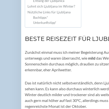
Entlang der Ljubljanica
Lohnt sich Ljubljana im Winter?
Nützliche Links für Ljubljana
Buchtipps*
Unterkunftstipp*
BESTE REISEZEIT FÜR LJU
Zunächst einmal muss ich meiner Begeisterung Aus
unterwegs und waren überrascht, wie
mild
das Wett
Sonnenschein durchaus möglich, draußen zu sitzen
erkennbar, eher Aprilwetter.
Das ist natürlich nicht selbstverständlich, denn L
sehen kann. Es kann also durchaus winterlich werd
Winter deutlich milder und trockener sind als wei
auch gern mal höher auf fast 30°C, allerdings mus
regenreichste Monat ist der Oktober.