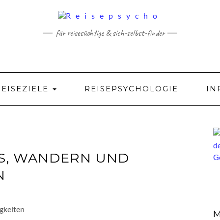
für reisesüchtige & sich-selbst-finder
REISEZIELE
REISEPSYCHOLOGIE
IN
SS, WANDERN UND
N
M