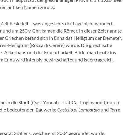
ihren antiken Namen zurück.
 Zeit besiedelt – was angesichts der Lage nicht wundert.
 und um 250 v. Chr. kamen die Römer. In dieser Zeit nannte
der Griechen befand sich in Enna das Heiligtum der Demeter,
es-Heiligtum (Rocca di Cerere) wurde. Die griechische
s Ackerbaus und der Fruchtbarkeit. Blickt man heute ins
m Enna wird intensiv bewirtschaftet und ist ertragreich.
e in die Stadt (Qasr Yannah – ital. Castrogiovanni), durch
den die bedeutenden Bauwerke
Castello di Lombardia
und
Torre
ersität Siziliens, welche erst 2004 gegründet wurde.