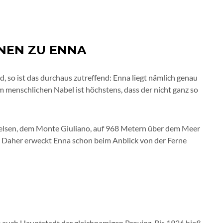
NEN ZU ENNA
, so ist das durchaus zutreffend: Enna liegt nämlich genau
em menschlichen Nabel ist höchstens, dass der nicht ganz so
 Felsen, dem Monte Giuliano, auf 968 Metern über dem Meer
 Daher erweckt Enna schon beim Anblick von der Ferne
t auch Hauptstadt der gleichnamigen Provinz. Bis 1926 hieß