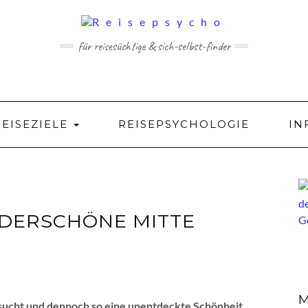
für reisesüchtige & sich-selbst-finder
REISEZIELE
REISEPSYCHOLOGIE
IN
NDERSCHÖNE MITTE
M
hen sucht und dennoch so eine unentdeckte Schönheit