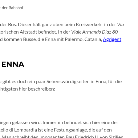
gt der Bahnhof
t der Bus. Dieser hält ganz oben beim Kreisverkehr in der
Via
torischen Altstadt befindet. In der
Viale Armando Diaz 80
nd kommen Busse, die Enna mit Palermo, Catania,
Agrigent
 ENNA
 gibt es doch ein paar Sehenswürdigkeiten in Enna, für die
chtigsten hier beschreiben:
liegen gelassen wird. Immerhin befindet sich hier eine der
ello di Lombardia ist eine Festungsanlage, die auf den
an schreibt den imposanten Bau Friedrich II. von Sizilien