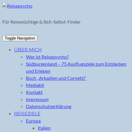
Skip
to
content
Für Reisesüchtige & Sich-Selbst-Finder
Toggle Navigation
ÜBER MICH
Wer ist Reisepsycho?
Südburgenland – 75 Ausflugsziele zum Entdecken
und Erleben
Buch „Arkadien und Cornetti“
Mediakit
Kontakt
Impressum
Datenschutzerklärung
REISEZIELE
Europa
Italien