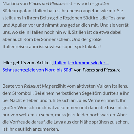
Martina von
Places and Pleasure
ist – wie ich – großer
Südeuropafan. Italien hat es ihr ebenso angetan wie mir. Sie
stellt uns in ihrem Beitrag die Regionen Südtirol, die Toskana
und Apulien vor und nimmt uns gedanklich mit. Und sie verrät
uns, wo sie in Italien noch hin will. Sizilien ist da etwa dabei,
aber auch Rom bei Sonnenschein. Und der große
Italienreisetraum ist sowieso super spektakulär!
Hier geht´s zum Artikel „
Italien, ich komme wieder –
Sehnsuchtsziele von Nord bis Süd
“ von
Places and Pleasure
Beate von
Reiselust Mag
erzählt vom aktivsten Vulkan Italiens,
dem Stromboli. Bei einem herbstlichen Segeltörn durfte sie ihn
bei Nacht erleben und fühlte sich an Jules Verne erinnert. Ihr
großer Wunsch, nochmal zu kommen und dann die Insel nicht
nur von weitem zu sehen, muss jetzt leider noch warten. Aber
die Vorfreude darauf, die Lava aus der Nähe sprühen zu sehen,
ist ihr deutlich anzumerken.