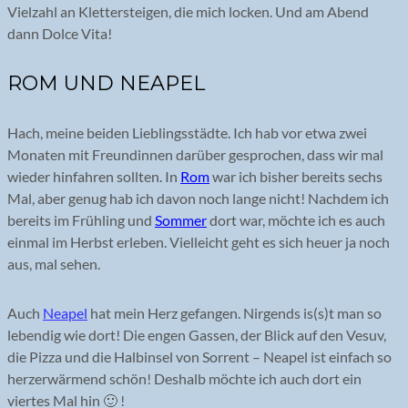
Vielzahl an Klettersteigen, die mich locken. Und am Abend
dann Dolce Vita!
ROM UND NEAPEL
Hach, meine beiden Lieblingsstädte. Ich hab vor etwa zwei
Monaten mit Freundinnen darüber gesprochen, dass wir mal
wieder hinfahren sollten. In
Rom
war ich bisher bereits sechs
Mal, aber genug hab ich davon noch lange nicht! Nachdem ich
bereits im Frühling und
Sommer
dort war, möchte ich es auch
einmal im Herbst erleben. Vielleicht geht es sich heuer ja noch
aus, mal sehen.
Auch
Neapel
hat mein Herz gefangen. Nirgends is(s)t man so
lebendig wie dort! Die engen Gassen, der Blick auf den Vesuv,
die Pizza und die Halbinsel von Sorrent – Neapel ist einfach so
herzerwärmend schön! Deshalb möchte ich auch dort ein
viertes Mal hin 🙂 !