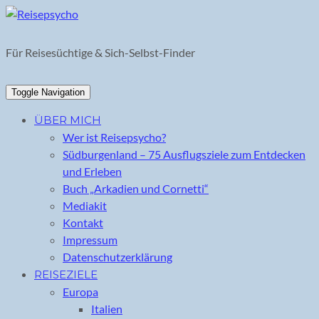
Skip
to
content
Für Reisesüchtige & Sich-Selbst-Finder
Toggle Navigation
ÜBER MICH
Wer ist Reisepsycho?
Südburgenland – 75 Ausflugsziele zum Entdecken
und Erleben
Buch „Arkadien und Cornetti“
Mediakit
Kontakt
Impressum
Datenschutzerklärung
REISEZIELE
Europa
Italien