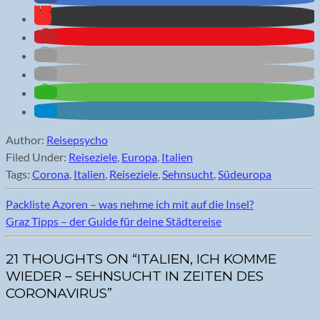
Author:
Reisepsycho
Filed Under:
Reiseziele
,
Europa
,
Italien
Tags:
Corona
,
Italien
,
Reiseziele
,
Sehnsucht
,
Südeuropa
Packliste Azoren – was nehme ich mit auf die Insel?
Graz Tipps – der Guide für deine Städtereise
21 THOUGHTS ON “ITALIEN, ICH KOMME
WIEDER – SEHNSUCHT IN ZEITEN DES
CORONAVIRUS”