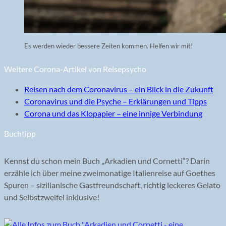
Es werden wieder bessere Zeiten kommen. Helfen wir mit!
Weitere Corona-Artikel von Reisepsycho
Reisen nach dem Coronavirus – ein Blick in die Zukunft
Coronavirus und die Psyche – Erklärungen und Tipps
Corona und das Klopapier – eine innige Verbindung
Buchtipp
Kennst du schon mein Buch „Arkadien und Cornetti“? Darin
erzähle ich über meine zweimonatige Italienreise auf Goethes
Spuren – sizilianische Gastfreundschaft, richtig leckeres Gelato
und Selbstzweifel inklusive!