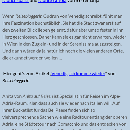
Mönchsbart?
und
Monte Antola
von SY-Yemanja
Wenn
Reisebloggerin
Gudrun von Venedig schreibt, fühlt man
ihre Faszination buchstäblich. Sie hat die Stadt zwar erst auf
den zweiten Blick lieben gelernt, dafür aber umso fester in ihr
Herz geschlossen. Daher kann sie es gar nicht erwarten, wieder
in Wien in den Zug ein- und in der Serenissima auszusteigen.
Und dann wären da ja natürlich noch die vielen anderen Orte,
die erkundet werden wollen …
Hier geht´s zum Artikel „
Venedig, ich komme wieder
“ von
Reisebloggerin
Anita von
Anita auf Reisen
ist Spezialistin für Reisen im Alpe-
Adria-Raum. Klar, dass auch sie wieder nach Italien will. Auf
ihrer Bucketlist für das Bel Paese finden sich so
vielversprechende Sachen wie eine Radtour entlang der oberen
Adria, eine Städtetour nach Comacchio und das entdecken von