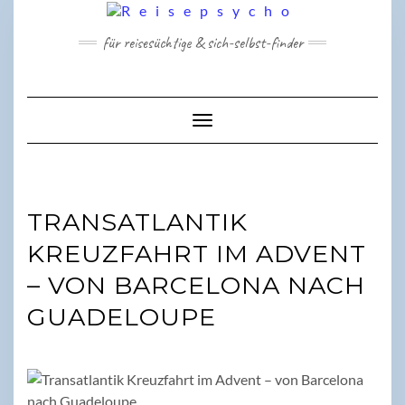
Skip
to
für reisesüchtige & sich-selbst-finder
content
Toggle Navigation
TRANSATLANTIK
KREUZFAHRT IM ADVENT
– VON BARCELONA NACH
GUADELOUPE