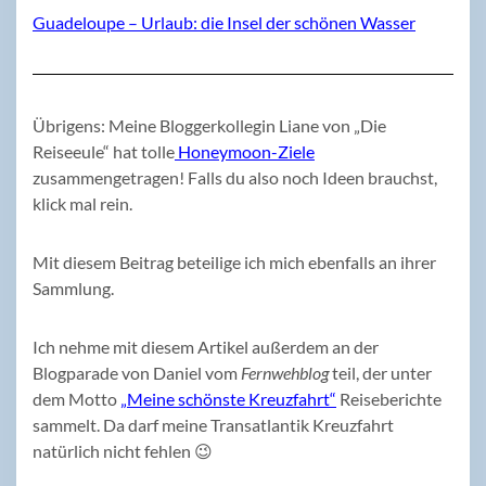
Guadeloupe – Urlaub: die Insel der schönen Wasser
Übrigens: Meine Bloggerkollegin Liane von „Die
Reiseeule“ hat tolle
Honeymoon-Ziele
zusammengetragen! Falls du also noch Ideen brauchst,
klick mal rein.
Mit diesem Beitrag beteilige ich mich ebenfalls an ihrer
Sammlung.
Ich nehme mit diesem Artikel außerdem an der
Blogparade von Daniel vom
Fernwehblog
teil, der unter
dem Motto
„Meine schönste Kreuzfahrt“
Reiseberichte
sammelt. Da darf meine Transatlantik Kreuzfahrt
natürlich nicht fehlen 😉