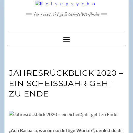
Skip
to
für reisesüchtige & sich-selbst-finder
content
Toggle Navigation
JAHRESRÜCKBLICK 2020 –
EIN SCHEISSJAHR GEHT Z
U ENDE
„Ach Barbara, warum so deftige Worte?“, denkst du dir